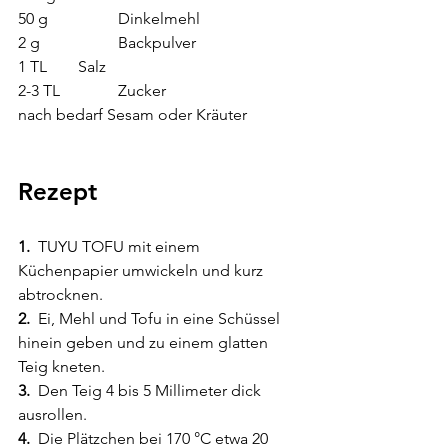
50 g 	               Dinkelmehl
2 g 		     Backpulver
1 TL  	     Salz
2-3 TL 	     Zucker
nach bedarf Sesam oder Kräuter
Rezept
1.
  TUYU TOFU mit einem 
Küchenpapier umwickeln und kurz 
abtrocknen.
2.
  Ei, Mehl und Tofu in eine Schüssel 
hinein geben und zu einem glatten 
Teig kneten. 
3.
  Den Teig 4 bis 5 Millimeter dick 
ausrollen.
4. 
 Die Plätzchen bei 170 °C etwa 20 