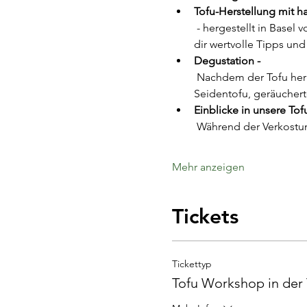
Tofu-Herstellung mit h
 - hergestellt in Basel von Marlene Labhart, Vom Mahlen der Sojabohnen bis zum Pressen des Tofus – wir geben 
dir wertvolle Tipps und
Degustation -
 Nachdem der Tofu hergestellt ist, werdet ihr eure Kreation mit Sojasauce und Kimchi probieren. TUYU TOFU 
Seidentofu, geräuchert
Einblicke in unsere Tofu
 Während der Verkostun
Mehr anzeigen
Tickets
Tickettyp
Tofu Workshop in der 