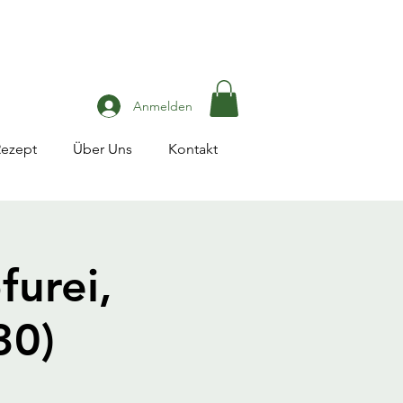
Anmelden
Rezept
Über Uns
Kontakt
furei,
30)