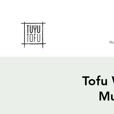
H
Tofu 
Mu