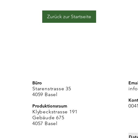
Zurück zur Startseite
Büro
Emai
Starenstrasse 35
inf
4059 Basel
Kont
004
Produktionsraum
Klybeckstrasse 191
Gebäude 675
4057 Basel
Dat