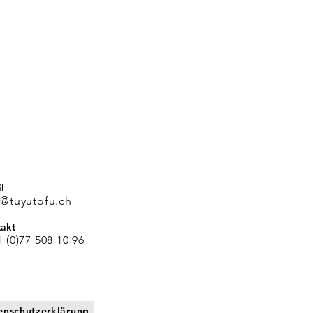
l
o@tuyutofu.ch
akt
1 (0)77 508 10 96
enschutzerklärung